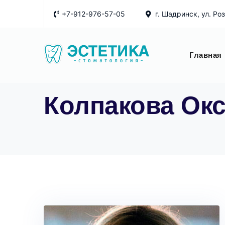
Skip
+7-912-976-57-05
г. Шадринск, ул. Ро
to
content
Главная
Колпакова Ок