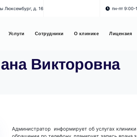
зы Люксембург, д. 16
пн-пт 9:00-
Услуги
Сотрудники
О клинике
Лицензия
сана Викторовна
Администратор информирует об услугах клиники
обращении по телефону, планирует запись врача